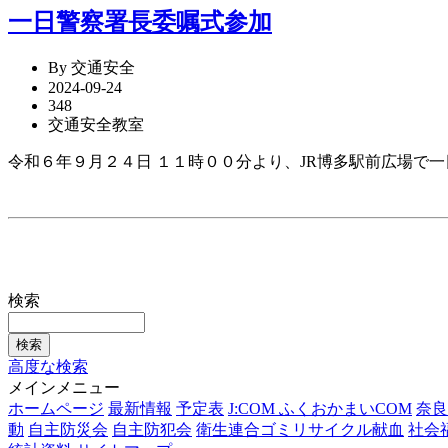
一日警察署長委嘱式参加
By 交通安全
2024-09-24
348
交通安全教室
令和６年９月２４日 １１時００分より、JR博多駅前広場で
検索
高度な検索
メインメニュー
ホームページ
最新情報
予定表
J:COM ふくおかまいCOM
奈良
動
自主防災会
自主防犯会
衛生連合ゴミリサイクル献血
社会