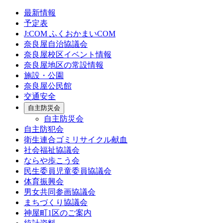
最新情報
予定表
J:COM ふくおかまいCOM
奈良屋自治協議会
奈良屋校区イベント情報
奈良屋地区の常設情報
施設・公園
奈良屋公民館
交通安全
自主防災会
自主防災会
自主防犯会
衛生連合ゴミリサイクル献血
社会福祉協議会
ならや歩こう会
民生委員児童委員協議会
体育振興会
男女共同参画協議会
まちづくり協議会
神屋町1区のご案内