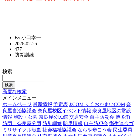
By 小口幸一
2026-02-25
477
防災訓練
検索
高度な検索
メインメニュー
ホームページ
最新情報
予定表
J:COM ふくおかまいCOM
奈
良屋自治協議会
奈良屋校区イベント情報
奈良屋地区の常設
情報
施設・公園
奈良屋公民館
交通安全
自主防災会
博多消
防団 奈良屋分団
防災訓練
防災情報
自主防犯会
衛生連合ゴ
ミリサイクル献血
社会福祉協議会
ならや歩こう会
民生委員