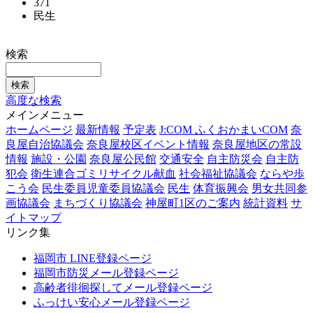
371
民生
検索
高度な検索
メインメニュー
ホームページ
最新情報
予定表
J:COM ふくおかまいCOM
奈
良屋自治協議会
奈良屋校区イベント情報
奈良屋地区の常設
情報
施設・公園
奈良屋公民館
交通安全
自主防災会
自主防
犯会
衛生連合ゴミリサイクル献血
社会福祉協議会
ならや歩
こう会
民生委員児童委員協議会
民生
体育振興会
男女共同参
画協議会
まちづくり協議会
神屋町1区のご案内
統計資料
サ
イトマップ
リンク集
福岡市 LINE登録ページ
福岡市防災メール登録ページ
高齢者徘徊探してメール登録ページ
ふっけい安心メール登録ページ