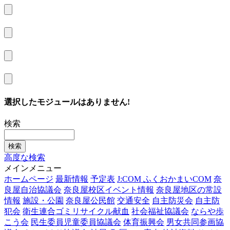
選択したモジュールはありません!
検索
高度な検索
メインメニュー
ホームページ
最新情報
予定表
J:COM ふくおかまいCOM
奈
良屋自治協議会
奈良屋校区イベント情報
奈良屋地区の常設
情報
施設・公園
奈良屋公民館
交通安全
自主防災会
自主防
犯会
衛生連合ゴミリサイクル献血
社会福祉協議会
ならや歩
こう会
民生委員児童委員協議会
体育振興会
男女共同参画協