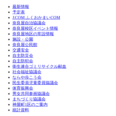
最新情報
予定表
J:COM ふくおかまいCOM
奈良屋自治協議会
奈良屋校区イベント情報
奈良屋地区の常設情報
施設・公園
奈良屋公民館
交通安全
自主防災会
自主防犯会
衛生連合ゴミリサイクル献血
社会福祉協議会
ならや歩こう会
民生委員児童委員協議会
体育振興会
男女共同参画協議会
まちづくり協議会
神屋町1区のご案内
統計資料