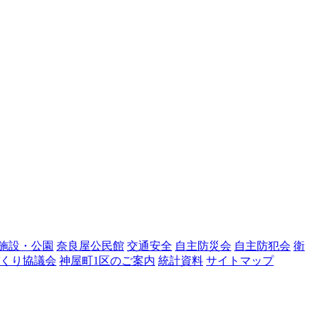
施設・公園
奈良屋公民館
交通安全
自主防災会
自主防犯会
衛
くり協議会
神屋町1区のご案内
統計資料
サイトマップ