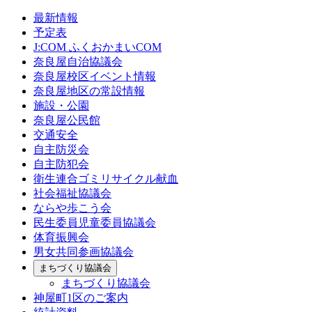
最新情報
予定表
J:COM ふくおかまいCOM
奈良屋自治協議会
奈良屋校区イベント情報
奈良屋地区の常設情報
施設・公園
奈良屋公民館
交通安全
自主防災会
自主防犯会
衛生連合ゴミリサイクル献血
社会福祉協議会
ならや歩こう会
民生委員児童委員協議会
体育振興会
男女共同参画協議会
まちづくり協議会
まちづくり協議会
神屋町1区のご案内