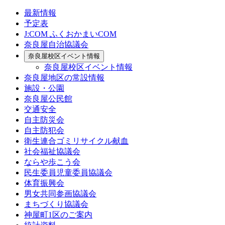
最新情報
予定表
J:COM ふくおかまいCOM
奈良屋自治協議会
奈良屋校区イベント情報
奈良屋校区イベント情報
奈良屋地区の常設情報
施設・公園
奈良屋公民館
交通安全
自主防災会
自主防犯会
衛生連合ゴミリサイクル献血
社会福祉協議会
ならや歩こう会
民生委員児童委員協議会
体育振興会
男女共同参画協議会
まちづくり協議会
神屋町1区のご案内