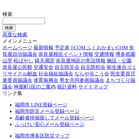
検索
高度な検索
メインメニュー
ホームページ
最新情報
予定表
J:COM ふくおかまいCOM
奈
良屋自治協議会
奈良屋校区イベント情報
交通情報
博多祇園
山笠
松ばやし
鏡天満宮
奈良屋地区の常設情報
施設・公園
奈良屋公民館
交通安全
自主防災会
自主防犯会
衛生連合ゴミ
リサイクル献血
社会福祉協議会
ならや歩こう会
民生委員児
童委員協議会
体育振興会
男女共同参画協議会
まちづくり協
議会
神屋町1区のご案内
統計資料
サイトマップ
リンク集
福岡市 LINE登録ページ
福岡市防災メール登録ページ
高齢者徘徊探してメール登録ページ
ふっけい安心メール登録ページ
福岡市博多区防災マップ