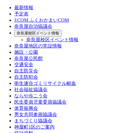
最新情報
予定表
J:COM ふくおかまいCOM
奈良屋自治協議会
奈良屋校区イベント情報
奈良屋校区イベント情報
奈良屋地区の常設情報
施設・公園
奈良屋公民館
交通安全
自主防災会
自主防犯会
衛生連合ゴミリサイクル献血
社会福祉協議会
ならや歩こう会
民生委員児童委員協議会
体育振興会
男女共同参画協議会
まちづくり協議会
神屋町1区のご案内