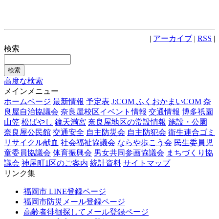
|
アーカイブ
|
RSS
|
検索
高度な検索
メインメニュー
ホームページ
最新情報
予定表
J:COM ふくおかまいCOM
奈
良屋自治協議会
奈良屋校区イベント情報
交通情報
博多祇園
山笠
松ばやし
鏡天満宮
奈良屋地区の常設情報
施設・公園
奈良屋公民館
交通安全
自主防災会
自主防犯会
衛生連合ゴミ
リサイクル献血
社会福祉協議会
ならや歩こう会
民生委員児
童委員協議会
体育振興会
男女共同参画協議会
まちづくり協
議会
神屋町1区のご案内
統計資料
サイトマップ
リンク集
福岡市 LINE登録ページ
福岡市防災メール登録ページ
高齢者徘徊探してメール登録ページ